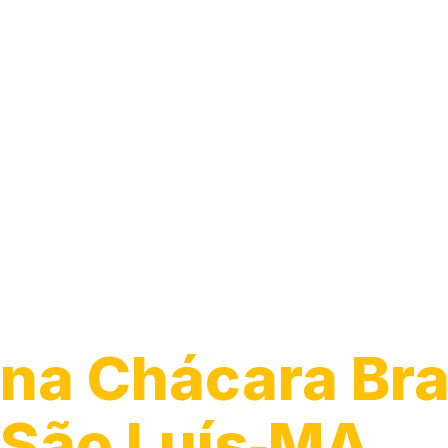
Guincho para C
na Chácara Bras
São Luís‑MA