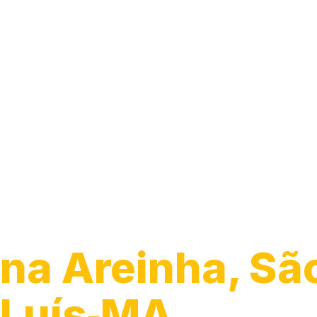
Guincho para C
na Areinha, Sã
Luís‑MA