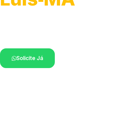
Serviço ágil de transporte automotivo.
Equipe especializada perto de você.
Solicite Já