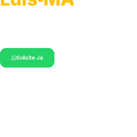
Serviço ágil de transporte automotivo.
Equipe especializada perto de você.
Solicite Já