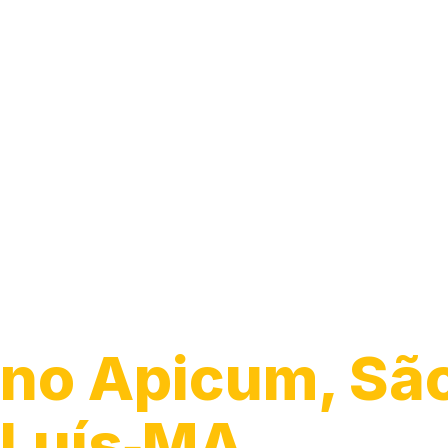
Guincho para C
no Apicum, Sã
Luís‑MA