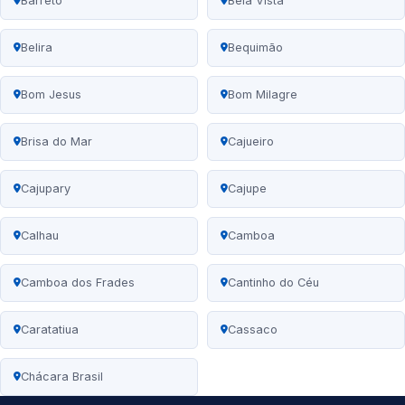
Barreto
Bela Vista
Belira
Bequimão
Bom Jesus
Bom Milagre
Brisa do Mar
Cajueiro
Cajupary
Cajupe
Calhau
Camboa
Camboa dos Frades
Cantinho do Céu
Caratatiua
Cassaco
Chácara Brasil