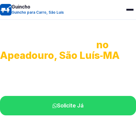
Guincho
Guincho para Carro, São Luís
Guincho para Carro
no
Apeadouro, São Luís‑MA
Serviço ágil de transporte automotivo.
Equipe especializada perto de você.
Solicite Já