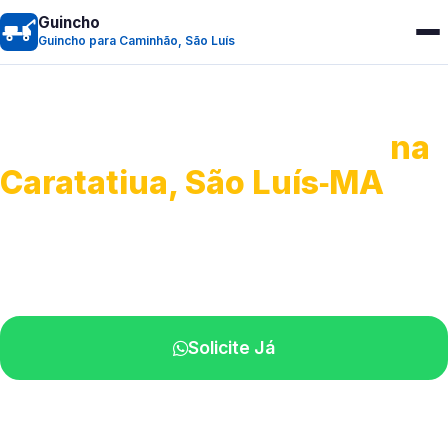
Guincho
Guincho para Caminhão, São Luís
Guincho para Caminhão
na
Caratatiua, São Luís‑MA
Atendimento de apoio a veículos grandes.
Profissionais qualificados na sua região.
Solicite Já