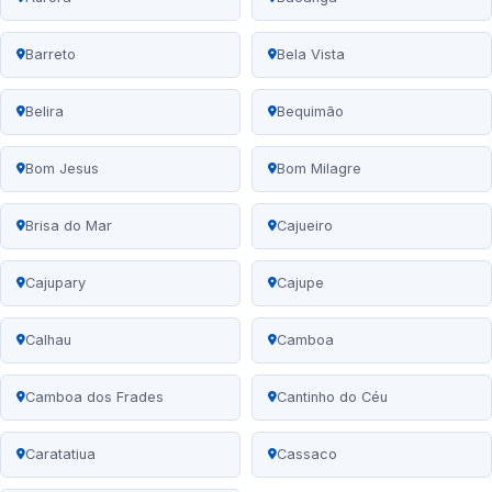
Barreto
Bela Vista
Belira
Bequimão
Bom Jesus
Bom Milagre
Brisa do Mar
Cajueiro
Cajupary
Cajupe
Calhau
Camboa
Camboa dos Frades
Cantinho do Céu
Caratatiua
Cassaco