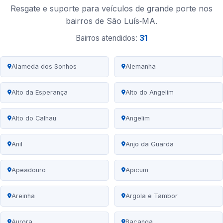
Resgate e suporte para veículos de grande porte nos
bairros de São Luís‑MA.
Bairros atendidos:
31
Alameda dos Sonhos
Alemanha
Alto da Esperança
Alto do Angelim
Alto do Calhau
Angelim
Anil
Anjo da Guarda
Apeadouro
Apicum
Areinha
Argola e Tambor
Aurora
Bacanga