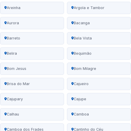
Areinha
Argola e Tambor
Aurora
Bacanga
Barreto
Bela Vista
Belira
Bequimão
Bom Jesus
Bom Milagre
Brisa do Mar
Cajueiro
Cajupary
Cajupe
Calhau
Camboa
Camboa dos Frades
Cantinho do Céu