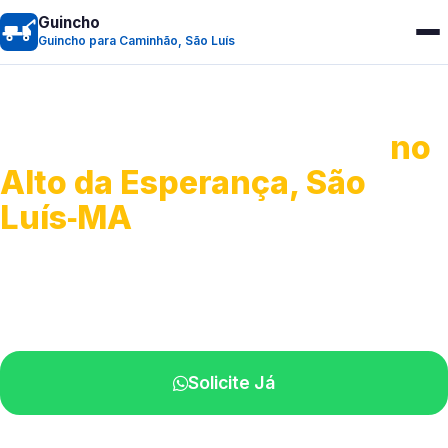
Guincho
Guincho para Caminhão, São Luís
Guincho para Caminhão
no
Alto da Esperança, São
Luís‑MA
Atendimento de apoio a veículos grandes.
Profissionais qualificados na sua região.
Solicite Já