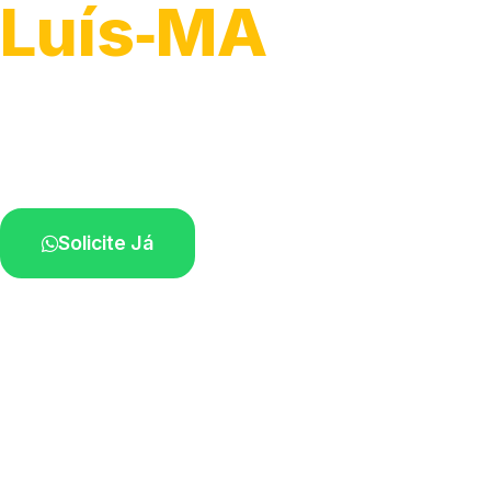
Luís‑MA
Atendimento de apoio a veículos grandes.
Profissionais qualificados na sua região.
Solicite Já