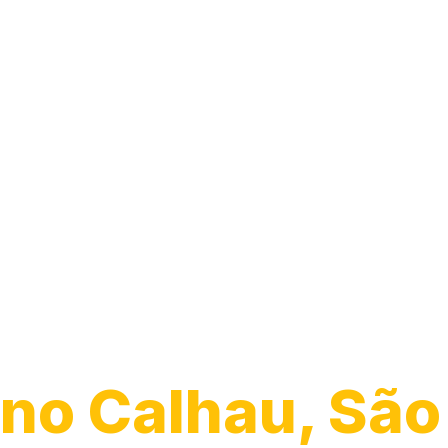
Guincho para
Caminhão
no Calhau, São