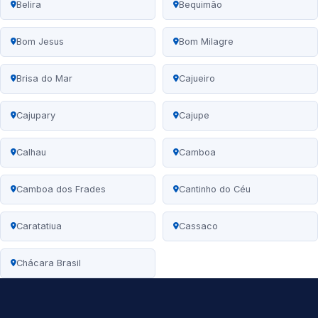
Belira
Bequimão
Bom Jesus
Bom Milagre
Brisa do Mar
Cajueiro
Cajupary
Cajupe
Calhau
Camboa
Camboa dos Frades
Cantinho do Céu
Caratatiua
Cassaco
Chácara Brasil