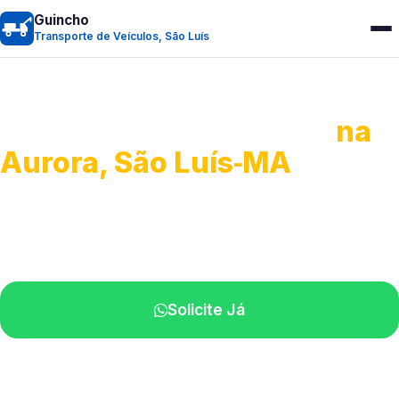
Guincho
Transporte de Veículos, São Luís
Transporte de Veículos
na
Aurora, São Luís‑MA
Recolhimento de veículos em geral.
Equipe especializada na sua localidade.
Solicite Já