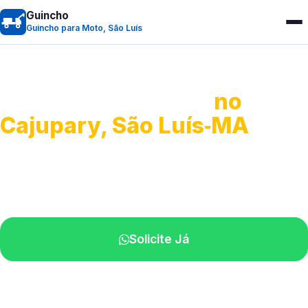
Guincho
Guincho para Moto, São Luís
Guincho para Moto
no
Cajupary, São Luís‑MA
Atendimento ágil e remoção de motos.
Equipe disponível próximo a você.
Solicite Já