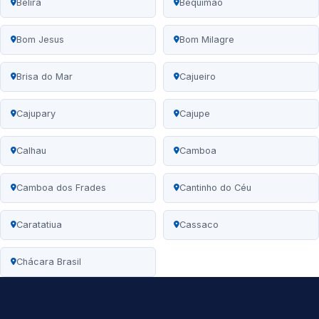
Belira
Bequimão
Bom Jesus
Bom Milagre
Brisa do Mar
Cajueiro
Cajupary
Cajupe
Calhau
Camboa
Camboa dos Frades
Cantinho do Céu
Caratatiua
Cassaco
Chácara Brasil