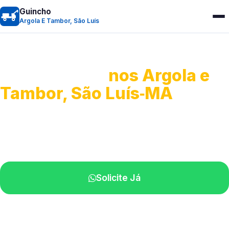
Guincho
Argola E Tambor, São Luís
Guincho 24h
nos Argola e
Tambor, São Luís‑MA
Atendimento para remoção veicular.
Profissionais atuando na sua região.
Solicite Já