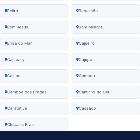
Belira
Bequimão
Bom Jesus
Bom Milagre
Brisa do Mar
Cajueiro
Cajupary
Cajupe
Calhau
Camboa
Camboa dos Frades
Cantinho do Céu
Caratatiua
Cassaco
Chácara Brasil