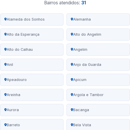
Bairros atendidos:
31
Alameda dos Sonhos
Alemanha
Alto da Esperança
Alto do Angelim
Alto do Calhau
Angelim
Anil
Anjo da Guarda
Apeadouro
Apicum
Areinha
Argola e Tambor
Aurora
Bacanga
Barreto
Bela Vista